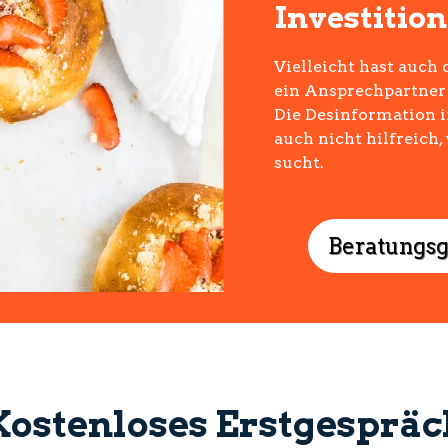
Investitio
Vielleicht hast auch 
ein Ansprechpartner 
Die Desinformation i
auch nicht hilfreic
sucht.
Beratungs
Kostenloses Erstgespräc