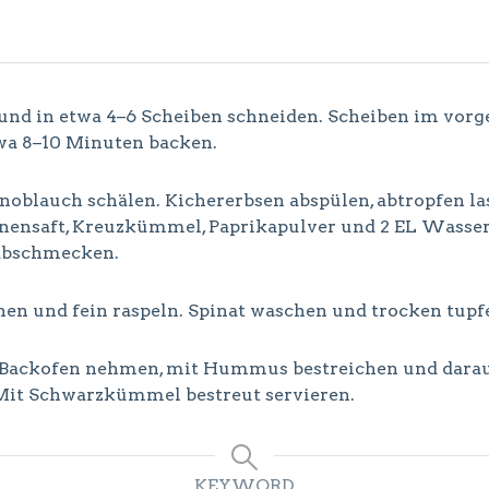
n und in etwa 4–6 Scheiben schneiden. Scheiben im vorg
etwa 8–10 Minuten backen.
blauch schälen. Kichererbsen abspülen, abtropfen la
tronensaft, Kreuzkümmel, Paprikapulver und 2 EL Wass
r abschmecken.
chen und fein raspeln. Spinat waschen und trocken tupf
 Backofen nehmen, mit Hummus bestreichen und darauf
 Mit Schwarzkümmel bestreut servieren.
KEYWORD