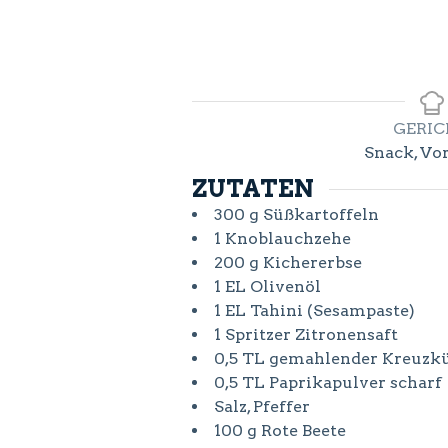
GERI
Snack, Vo
ZUTATEN
300
g
Süßkartoffeln
1
Knoblauchzehe
200
g
Kichererbse
1
EL
Olivenöl
1
EL
Tahini (Sesampaste)
1
Spritzer
Zitronensaft
0,5
TL
gemahlender Kreuz
0,5
TL
Paprikapulver scharf
Salz, Pfeffer
100
g
Rote Beete