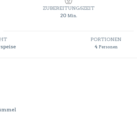
ZUBEREITUNGSZEIT
Minuten
20
Min.
CHT
PORTIONEN
rspeise
4
Personen
kümmel