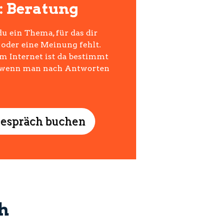
n: Beratung
du ein Thema, für das dir
oder eine Meinung fehlt.
m Internet ist da bestimmt
h, wenn man nach Antworten
gespräch buchen
h