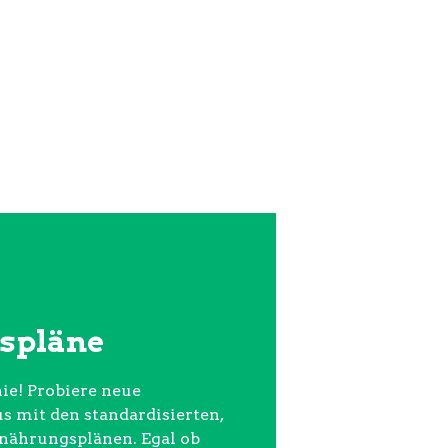
spläne
ie! Probiere neue
 mit den standardisierten,
rnährungsplänen. Egal ob