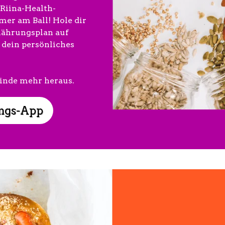
 Riina-Health-
mer am Ball! Hole dir
nährungsplan auf
 dein persönliches
finde mehr heraus.
ngs-App