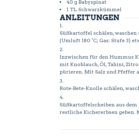
40
g
Babyspinat
1
TL
Schwarzkümmel
ANLEITUNGEN
Süßkartoffel schälen, wasche
(Umluft 180 °C; Gas: Stufe 3) 
Inzwischen für den Hummus Kno
mit Knoblauch, Öl, Tahini, Zi
pürieren. Mit Salz und Pfeffe
Rote-Bete-Knolle schälen, was
Süßkartoffelscheiben aus dem
restliche Kichererbsen geben.