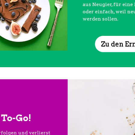
aus Neugier, für ein
oder einfach, weil ne
werden sollen.
Zu den Er
To-Go!
folgen und verlierst