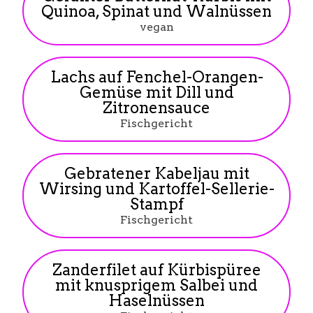
Quinoa, Spinat und Walnüssen
vegan
Lachs auf Fenchel-Orangen-
Gemüse mit Dill und
Zitronensauce
Fischgericht
Gebratener Kabeljau mit
Wirsing und Kartoffel-Sellerie-
Stampf
Fischgericht
Zanderfilet auf Kürbispüree
mit knusprigem Salbei und
Haselnüssen