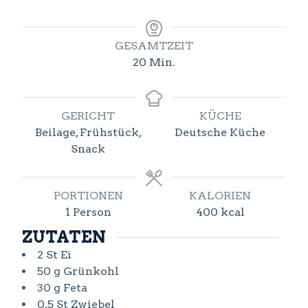
GESAMTZEIT
Minuten
20
Min.
GERICHT
KÜCHE
Beilage, Frühstück,
Deutsche Küche
Snack
PORTIONEN
KALORIEN
1
Person
400
kcal
ZUTATEN
2
St
Ei
50
g
Grünkohl
30
g
Feta
0,5
St
Zwiebel