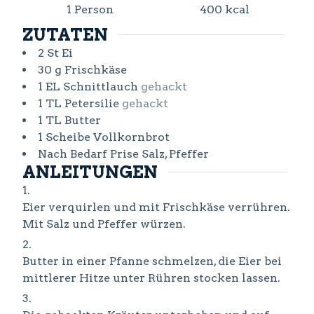
1
Person
400
kcal
ZUTATEN
2
St
Ei
30
g
Frischkäse
1
EL
Schnittlauch
gehackt
1
TL
Petersilie
gehackt
1
TL
Butter
1
Scheibe
Vollkornbrot
Nach Bedarf
Prise
Salz, Pfeffer
ANLEITUNGEN
Eier verquirlen und mit Frischkäse verrühren.
Mit Salz und Pfeffer würzen.
Butter in einer Pfanne schmelzen, die Eier bei
mittlerer Hitze unter Rühren stocken lassen.