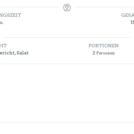
NGSZEIT
GES
nuten
1
n.
CHT
PORTIONEN
richt, Salat
2
Personen