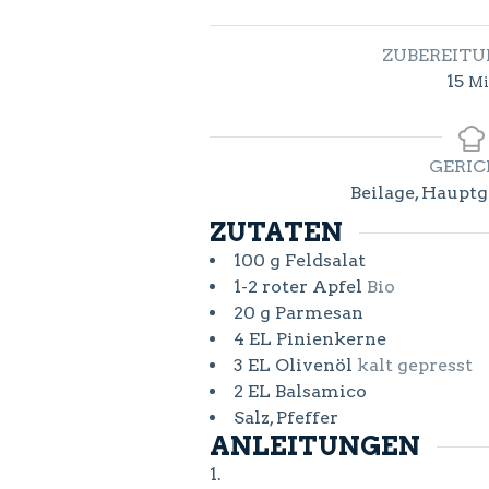
ZUBEREITU
Mi
15
Mi
GERI
Beilage, Hauptge
ZUTATEN
100
g
Feldsalat
1-2
roter Apfel
Bio
20
g
Parmesan
4
EL
Pinienkerne
3
EL
Olivenöl
kalt gepresst
2
EL
Balsamico
Salz, Pfeffer
ANLEITUNGEN