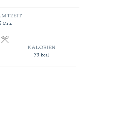
AMTZEIT
Minuten
5
Min.
KALORIEN
73
kcal