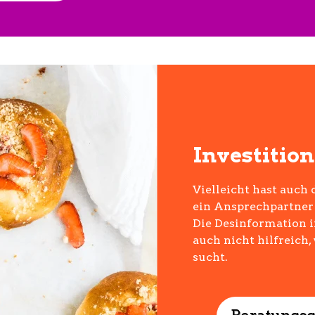
Investitio
Vielleicht hast auch 
ein Ansprechpartner 
Die Desinformation i
auch nicht hilfreic
sucht.