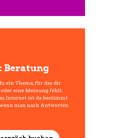
n: Beratung
du ein Thema, für das dir
oder eine Meinung fehlt.
m Internet ist da bestimmt
h, wenn man nach Antworten