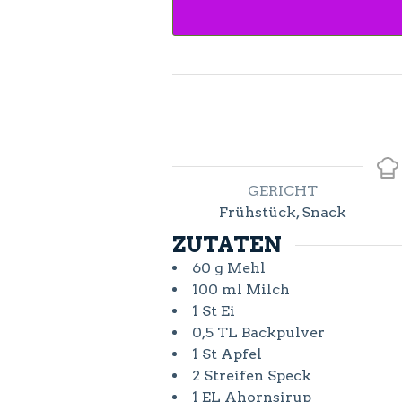
GERICHT
Frühstück, Snack
ZUTATEN
60
g
Mehl
100
ml
Milch
1
St
Ei
0,5
TL
Backpulver
1
St
Apfel
2
Streifen
Speck
1
EL
Ahornsirup