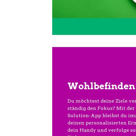
Wohlbefinden 
Du möchtest deine Ziele ver
ständig den Fokus? Mit der
Solution-App bleibst du im
deinen personalisierten Er
dein Handy und verfolge so