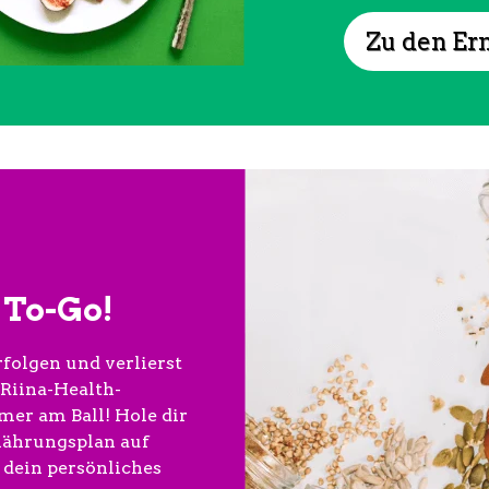
Zu den Er
To-Go!
folgen und verlierst
 Riina-Health-
mer am Ball! Hole dir
nährungsplan auf
 dein persönliches