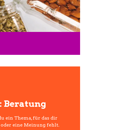
n: Beratung
du ein Thema, für das dir
oder eine Meinung fehlt.