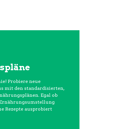
spläne
ie! Probiere neue
 mit den standardisierten,
rnährungsplänen. Egal ob
e Ernährungsumstellung
ue Rezepte ausprobiert