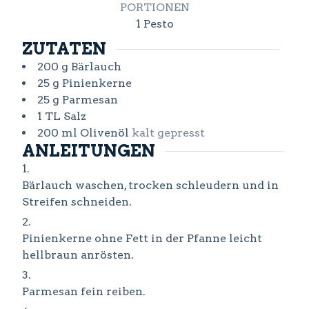
PORTIONEN
1
Pesto
ZUTATEN
200
g
Bärlauch
25
g
Pinienkerne
25
g
Parmesan
1
TL
Salz
200
ml
Olivenöl
kalt gepresst
ANLEITUNGEN
Bärlauch waschen, trocken schleudern und in
Streifen schneiden.
Pinienkerne ohne Fett in der Pfanne leicht
hellbraun anrösten.
Parmesan fein reiben.