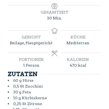
GESAMTZEIT
Minuten
30
Min.
GERICHT
KÜCHE
Beilage, Hauptgericht
Mediterran
PORTIONEN
KALORIEN
1
Person
470
kcal
ZUTATEN
60
g
Hirse
0,5
St
Zucchini
30
g
Feta
10
g
Kürbiskerne
0,25
St
Zitrone