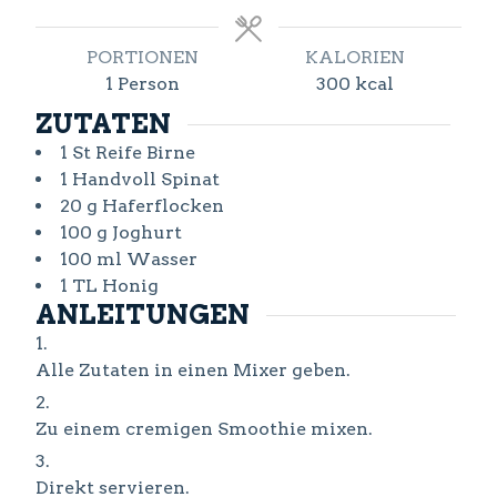
PORTIONEN
KALORIEN
1
Person
300
kcal
ZUTATEN
1
St
Reife Birne
1
Handvoll
Spinat
20
g
Haferflocken
100
g
Joghurt
100
ml
Wasser
1
TL
Honig
ANLEITUNGEN
Alle Zutaten in einen Mixer geben.
Zu einem cremigen Smoothie mixen.
Direkt servieren.