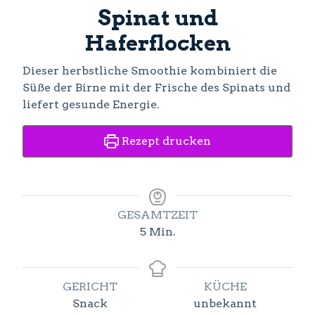
Spinat und
Haferflocken
Dieser herbstliche Smoothie kombiniert die
Süße der Birne mit der Frische des Spinats und
liefert gesunde Energie.
Rezept drucken
GESAMTZEIT
Minuten
5
Min.
GERICHT
KÜCHE
Snack
unbekannt