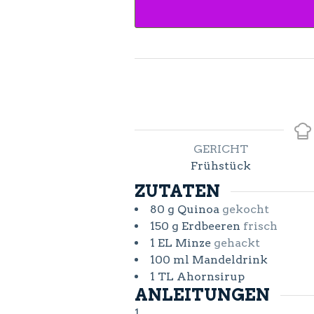
GERICHT
Frühstück
ZUTATEN
80
g
Quinoa
gekocht
150
g
Erdbeeren
frisch
1
EL
Minze
gehackt
100
ml
Mandeldrink
1
TL
Ahornsirup
ANLEITUNGEN